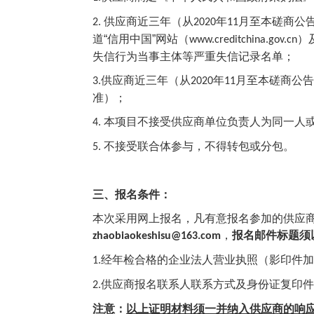
供应商近三年（从
年
月至本磋商公
2.
2020
11
道“信用中国”网站（
）
www.creditchina.gov.cn
失信行为当事主体等严重失信记录名单；
供应商近三年（从
年
月至本磋商公告
3.
2020
11
准）；
本项目不接受供应商单位负责人为同一人
4.
不接受联合体参与，不得转包或分包。
5.
三、报名条件：
本次采用网上报名，凡有意报名参加的供应
，
报名邮件标题须
zhaobiaokeshisu@163.com
经年检合格的企业法人营业执照（影印件加
1.
供应商报名联系人联系方式及身份证复印件
2.
注意：
以上证明材料须一并纳入供应商的响