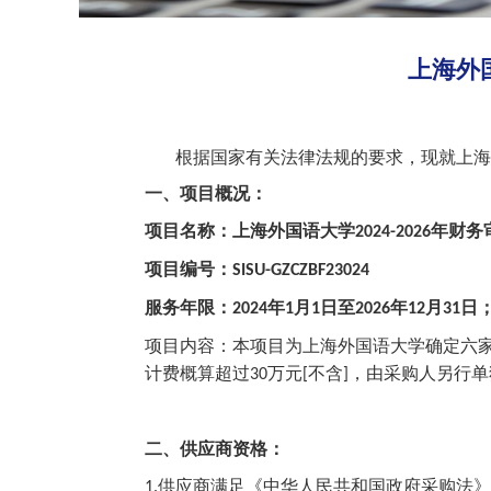
上海外国
根据国家有关法律法规的要求，现就上海
一、项目概况：
项目名称：上海外国语大学
年财务
2024-2026
项目编号：
SISU-GZCZBF23024
服务年限：
年
月
日至
年
月
日
2024
1
1
2026
12
31
项目内容：本项目为上海外国语大学确定六
计费概算超过
万元
不含
，由采购人另行单
30
[
]
二、供应商资格：
供应商满足《中华人民共和国政府采购法》
1.