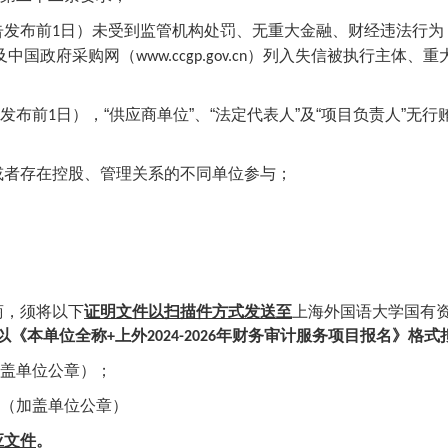
告发布前
日）未受到监管机构处罚、无重大金融、财经违法行为
1
及中国政府采购网（
）列入失信被执行主体、重
www.ccgp.gov.cn
发布前
日），“供应商单位”、“法定代表人”及“项目负责人”
1
或者存在控股、管理关系的不同单位参与；
商，须将以下
证明文件以扫描件方式发送至
上海外国语大学国有
以《本单位全称
上外
年财务审计服务项目报名》格式
+
2024-2026
盖单位公章）；
（加盖单位公章）
应文件
。